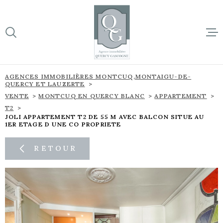
Aller
Aller
Aller
Aller
à
à
au
au
:
la
menu
contenu
VOTRE
recherche
principal
RECHERCHE
ACCUEIL
AGENCES IMMOBILIÈRES MONTCUQ,MONTAIGU-DE-
QUERCY ET LAUZERTE
TYPE
BIENS À 
D'OFFRE
VENTE
MONTCUQ EN QUERCY BLANC
APPARTEMENT
VENTE
T2
JOLI APPARTEMENT T2 DE 55 M AVEC BALCON SITUE AU
SUR NOTR
TYPE
1ER ETAGE D UNE CO PROPRIETE
DE
TYPE DE BIEN
BIEN
NOS NOU
RETOUR
VILLE
L'ÉQUIPE
Budget
CONTACT
BUDGET