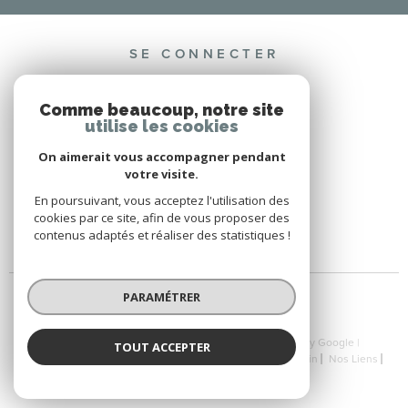
SE CONNECTER
ESPACE PROPRIÉTAIRE
Comme beaucoup, notre site
utilise les cookies
On aimerait vous accompagner pendant
votre visite.
ADHÉRENTS
En poursuivant, vous acceptez l'utilisation des
cookies par ce site, afin de vous proposer des
contenus adaptés et réaliser des statistiques !
PARAMÉTRER
© 2026 | Tous droits réservés | Traduction powered by Google |
TOUT ACCEPTER
Nos Honoraires
Plan Du Site
Mentions Légales
Admin
Nos Liens
Politique RGPD
Cookies