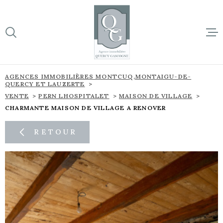
Aller
Aller
Aller
Aller
à
à
au
au
:
la
menu
contenu
VOTRE
recherche
principal
RECHERCHE
ACCUEIL
AGENCES IMMOBILIÈRES MONTCUQ,MONTAIGU-DE-
QUERCY ET LAUZERTE
TYPE
BIENS À 
D'OFFRE
VENTE
PERN LHOSPITALET
MAISON DE VILLAGE
VENTE
CHARMANTE MAISON DE VILLAGE A RENOVER
SUR NOTR
TYPE
DE
TYPE DE BIEN
RETOUR
BIEN
NOS NOU
VILLE
L'ÉQUIPE
Budget
CONTACT
BUDGET