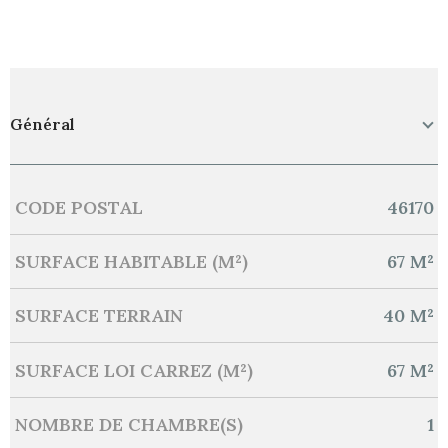
Général
CODE POSTAL
46170
Caractérisque
Valeurs
SURFACE HABITABLE (M²)
67 M²
SURFACE TERRAIN
40 M²
SURFACE LOI CARREZ (M²)
67 M²
NOMBRE DE CHAMBRE(S)
1