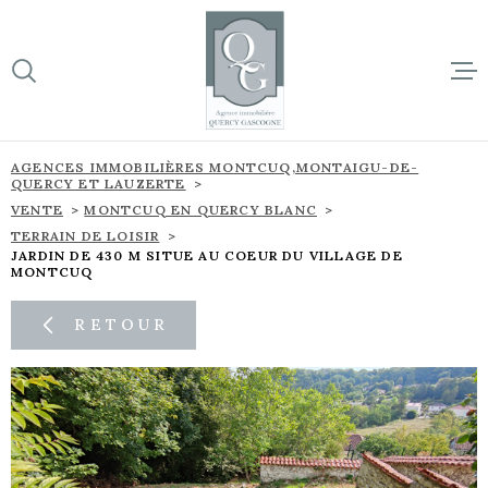
Aller
Aller
Aller
Aller
à
à
au
au
:
la
menu
contenu
VOTRE
recherche
principal
RECHERCHE
ACCUEIL
AGENCES IMMOBILIÈRES MONTCUQ,MONTAIGU-DE-
QUERCY ET LAUZERTE
TYPE
BIENS À 
D'OFFRE
VENTE
MONTCUQ EN QUERCY BLANC
VENTE
TERRAIN DE LOISIR
JARDIN DE 430 M SITUE AU COEUR DU VILLAGE DE
SUR NOTR
TYPE
MONTCUQ
DE
TYPE DE BIEN
BIEN
NOS NOU
RETOUR
VILLE
L'ÉQUIPE
Budget
CONTACT
BUDGET