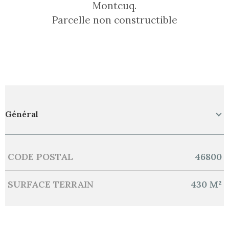
Montcuq.
Parcelle non constructible
Général
CODE POSTAL
46800
Caractérisque
Valeurs
SURFACE TERRAIN
430 M²