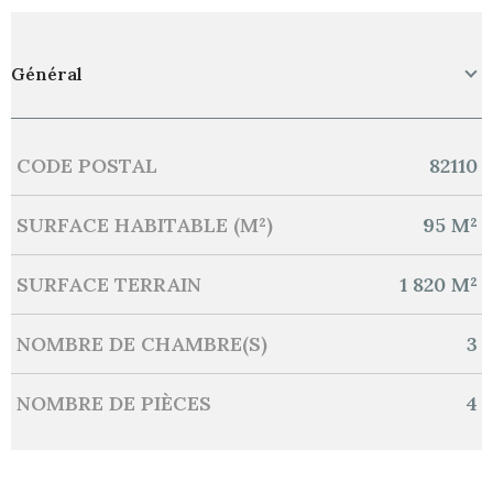
Général
CODE POSTAL
82110
Caractérisque
Valeurs
SURFACE HABITABLE (M²)
95 M²
SURFACE TERRAIN
1 820 M²
NOMBRE DE CHAMBRE(S)
3
NOMBRE DE PIÈCES
4