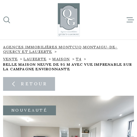
Aller
Aller
Aller
Aller
à
à
au
au
:
la
menu
contenu
VOTRE
recherche
principal
RECHERCHE
ACCUEIL
AGENCES IMMOBILIÈRES MONTCUQ,MONTAIGU-DE-
QUERCY ET LAUZERTE
TYPE
BIENS À 
D'OFFRE
VENTE
LAUZERTE
MAISON
T4
VENTE
BELLE MAISON NEUVE DE 95 M AVEC VUE IMPRENABLE SUR
LA CAMPAGNE ENVIRONNANTE
SUR NOTR
TYPE
DE
TYPE DE BIEN
BIEN
RETOUR
NOS NOU
VILLE
L'ÉQUIPE
NOUVEAUTÉ
Budget
CONTACT
BUDGET