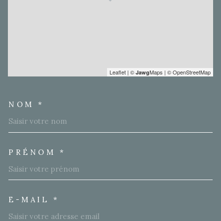
Leaflet
|
©
Maps
|
© OpenStreetMap
Jawg
NOM *
TRAD_MELTEM_VOSCOORD
PRÉNOM *
E-MAIL *