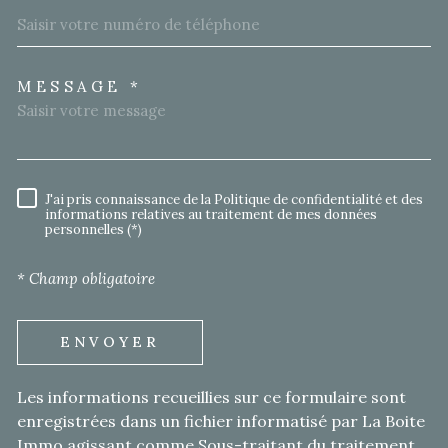
MESSAGE *
TRAD_MELTEM_VOREDEMA
J'ai pris connaissance de la Politique de confidentialité et des
RÈGLEMENTATION
informations relatives au traitement de mes données
personnelles (*)
* Champ obligatoire
ENVOYER
Les informations recueillies sur ce formulaire sont
enregistrées dans un fichier informatisé par La Boite
Immo agissant comme Sous-traitant du traitement