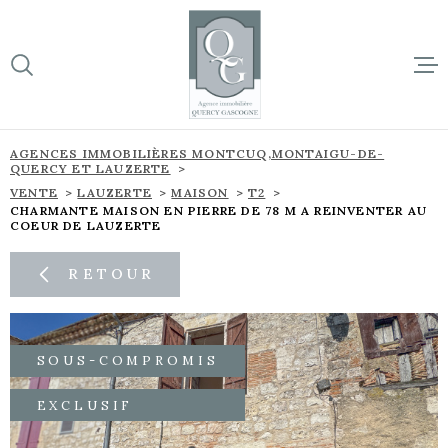
Aller
Aller
Aller
Aller
à
à
au
au
:
la
menu
contenu
VOTRE
recherche
principal
RECHERCHE
ACCUEIL
AGENCES IMMOBILIÈRES MONTCUQ,MONTAIGU-DE-
QUERCY ET LAUZERTE
TYPE
BIENS À 
D'OFFRE
VENTE
LAUZERTE
MAISON
T2
VENTE
CHARMANTE MAISON EN PIERRE DE 78 M A REINVENTER AU
COEUR DE LAUZERTE
SUR NOTR
TYPE
DE
TYPE DE BIEN
BIEN
RETOUR
NOS NOU
VILLE
L'ÉQUIPE
SOUS-COMPROMIS
Budget
CONTACT
BUDGET
EXCLUSIF