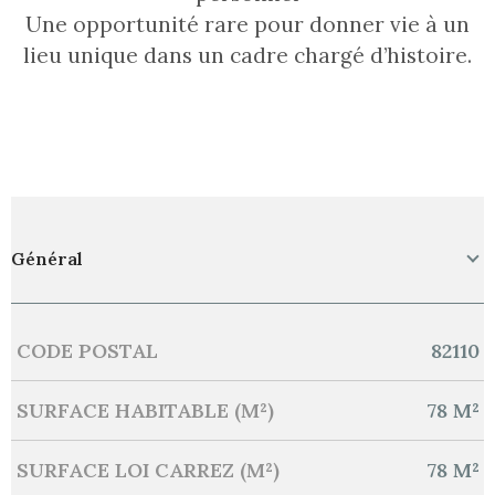
Une opportunité rare pour donner vie à un
lieu unique dans un cadre chargé d’histoire.
Général
CODE POSTAL
82110
Caractérisque
Valeurs
SURFACE HABITABLE (M²)
78 M²
SURFACE LOI CARREZ (M²)
78 M²