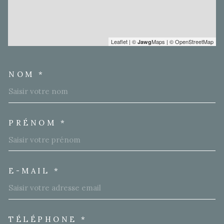
Leaflet
|
©
Maps
|
© OpenStreetMap
Jawg
NOM *
TRAD_MELTEM_VOSCOORD
PRÉNOM *
E-MAIL *
TÉLÉPHONE *