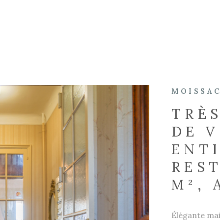
MOISSAC
TRÈ
DE V
ENT
REST
M², 
Élégante mai