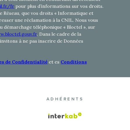
l.fr/fr
pour plus d’informations sur vos droits.
le Réseau, que vos droits « Informatique et
resser une réclamation à la CNIL. Nous vous
 au démarchage téléphonique « Bloctel », sur
w.bloctel.gouv.fr
. Dans le cadre de la
invitons à ne pas inscrire de Données
es de Confidentialité
et es
Conditions
ADHÉRENTS