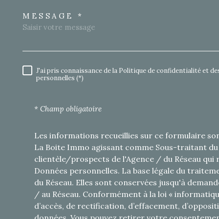
MESSAGE *
TRAD_MELTEM_VORED
J'ai pris connaissance de la Politique de confidentialité et
RÈGLEMENTATION
personnelles (*)
* Champ obligatoire
Les informations recueillies sur ce formulaire so
La Boite Immo agissant comme Sous-traitant du t
clientèle/prospects de l'Agence / du Réseau qui
Données personnelles. La base légale du traitemen
du Réseau. Elles sont conservées jusqu'à demande
/ au Réseau. Conformément à la loi « informatique
d’accès, de rectification, d’effacement, d’oppositi
données. Vous pouvez retirer votre consenteme