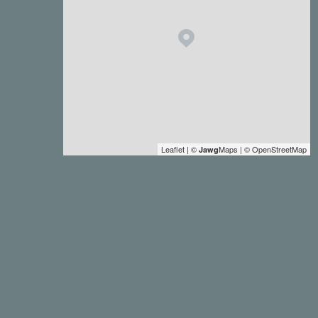
Leaflet
|
©
Maps
|
© OpenStreetMap
Jawg