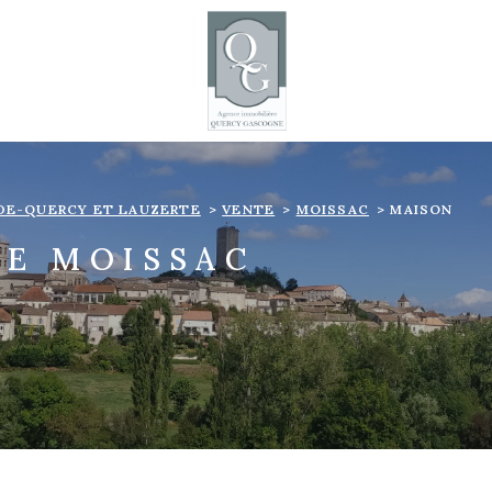
DE-QUERCY ET LAUZERTE
VENTE
MOISSAC
MAISON
RE MOISSAC