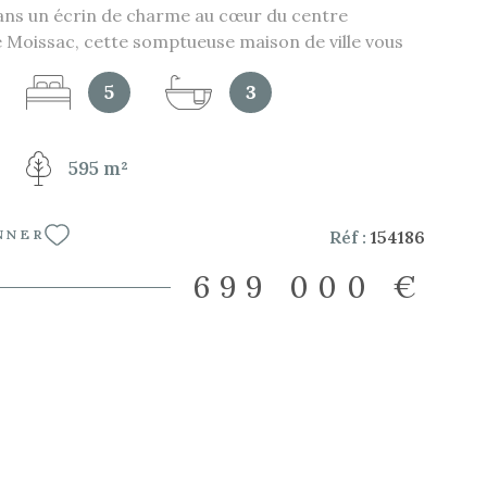
ans un écrin de charme au cœur du centre
e Moissac, cette somptueuse maison de ville vous
son caractère authentique subtilement réinventé,
5
3
chet de l'ancien à une rénovation de grande qualité
cours des dix dernières années. Derrière sa façade
dévoile une demeure aux volumes généreux d'env
595 m²
ièces lumineuses, dont 5 vastes chambres dont 4
le d'eau privative, vous offrent confort et intimité
 chaleureux et raffiné. Les extérieurs, rares et
Réf :
154186
NNER
centre-ville, complètent idéalement ce bien
 - Une vaste terrasse d’environ 50 m², à l’abri des
699 000 €
le pour vos réceptions estivales - Un jardin
230 m², véritable havre de paix en plein cœur
garage privatif de 20 m² surmonté d’un solarium -
our vos moments de détente - Une cave de 150 m²
tie aménagée, offrant de multiples possibilités
rt, home cinéma, atelier...) Deux entrées distinctes
a création d’un appartement indépendant avec sa
e, idéal pour accueillir famille, amis ou envisager