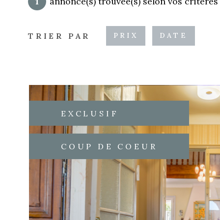
1
annonce(s) trouvée(s) selon vos critères
TRIER PAR
PRIX
DATE
EXCLUSIF
COUP DE COEUR