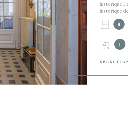
historique D
IEN
historique d
séduira par 
9
alliant le ca
réalisée au 
discrète se 
1
310 m² : 9 p
avec leur sal
dans un cadre
SÉLECTIO
précieux en 
d’exception :
regards, idéa
paysager de 
urbain - Un 
Un jacuzzi p
dont une par
(salle de spo
permettent l
propre cuisin