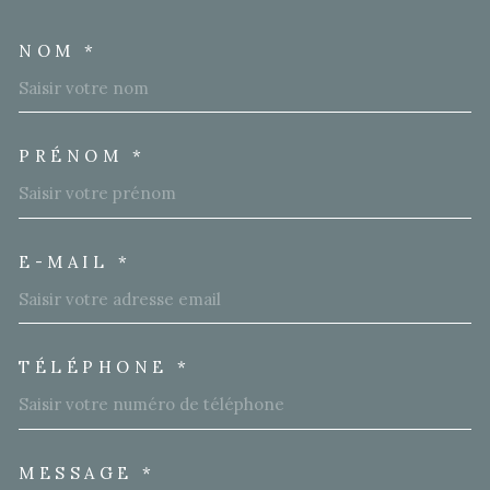
NOM *
TRAD_MELTEM_VOSCOORD
PRÉNOM *
E-MAIL *
TÉLÉPHONE *
MESSAGE *
TRAD_MELTEM_VOREDEMA