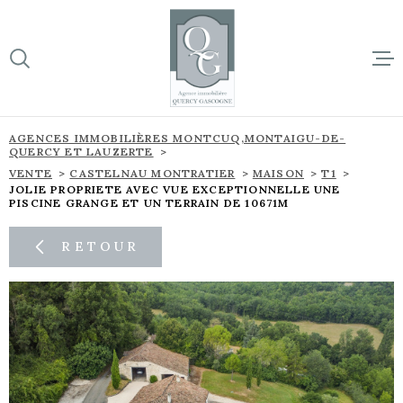
Aller
Aller
Aller
Aller
à
à
au
au
:
la
menu
contenu
VOTRE
recherche
principal
RECHERCHE
ACCUEIL
AGENCES IMMOBILIÈRES MONTCUQ,MONTAIGU-DE-
QUERCY ET LAUZERTE
TYPE
BIENS À 
D'OFFRE
VENTE
CASTELNAU MONTRATIER
MAISON
T1
VENTE
JOLIE PROPRIETE AVEC VUE EXCEPTIONNELLE UNE
PISCINE GRANGE ET UN TERRAIN DE 10671M
SUR NOTR
TYPE
DE
TYPE DE BIEN
BIEN
RETOUR
NOS NOU
VILLE
L'ÉQUIPE
Budget
CONTACT
BUDGET