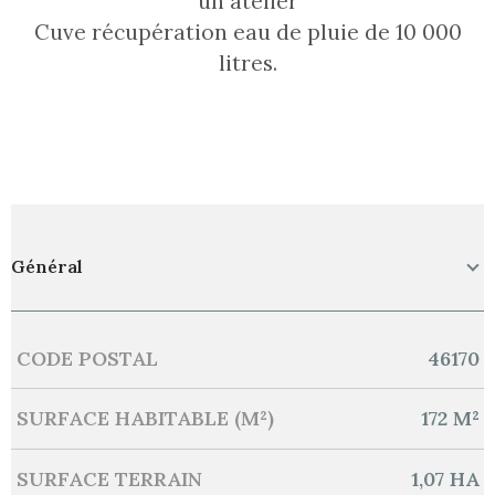
un atelier
Cuve récupération eau de pluie de 10 000
litres.
Général
CODE POSTAL
46170
Caractérisque
Valeurs
SURFACE HABITABLE (M²)
172 M²
SURFACE TERRAIN
1,07 HA