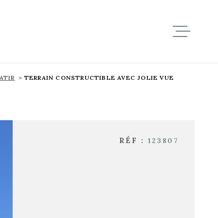
ACCUEIL
BIENS À VEN
ATIR
TERRAIN CONSTRUCTIBLE AVEC JOLIE VUE
SUR NOTRE 
NOS NOUVEA
RÉF :
123807
L'ÉQUIPE
CONTACT