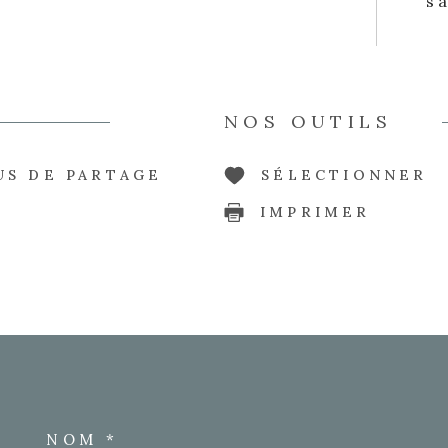
s'
NOS OUTILS
US DE PARTAGE
SÉLECTIONNER
IMPRIMER
NOM *
TRAD_MELTEM_VOSCO