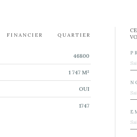
CE
FINANCIER
QUARTIER
VO
P
46800
1 747 M²
N
OUI
1747
E