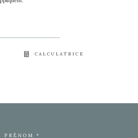
appliquent.
CALCULATRICE
PRÉNOM *
ORDONNEES