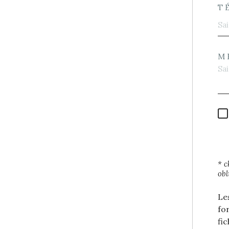
T
M
* 
obl
Le
fo
fi