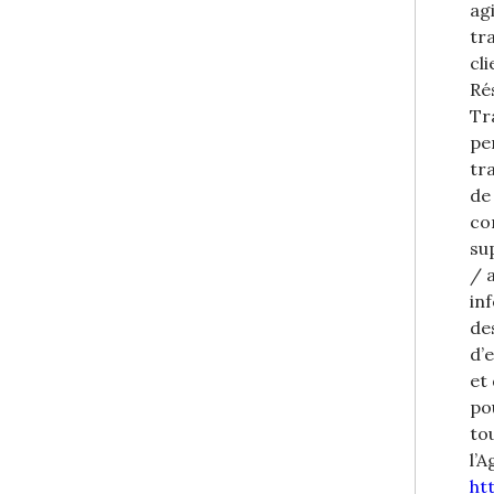
ag
tr
cl
Ré
Tr
pe
tr
de
co
su
/ 
in
des
d’
et
po
to
l’
htt