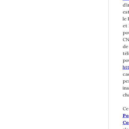
d’i
es
le
et
po
CN
de
tél
pou
ht
ca
pe
in
cha
Ce
Po
Co