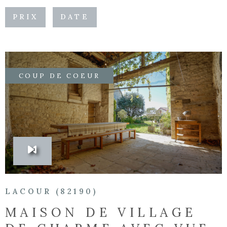
PRIX
DATE
Surface
SURFACE
PLUS DE CRITÈRES
Pièces
RECHERCHER
PIÈCES
COUP DE COEUR
CRITÈRES
SUPPLÉMENTAIRES
Piscine
Parking
VOIR LE BIEN
Terrasse
LACOUR (82190)
MAISON DE VILLAGE