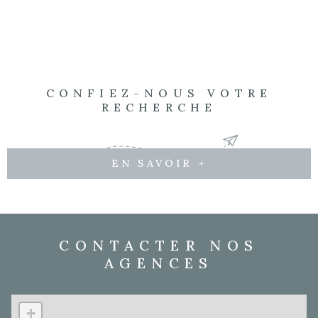
chambre , 20m² Extérieur : Jardin privatif au style patio,
à l’abri des regards 900m² Piscine moderne aux
dimensions généreuses 10x 5 Terrasse couverte au
charme unique 35m² Atelier d’artiste 20m² et atelier de
bricolage 24 m² Située dans un village paisible du
Quercy Blanc, cette maison allie authenticité et
CONFIEZ-NOUS VOTRE
raffinement. Son parking privé avec portail offre un
RECHERCHE
confort rare en cœur de village.
EN SAVOIR +
CONTACTER NOS
AGENCES
+