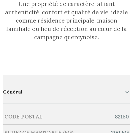
Une propriété de caractère, alliant
authenticité, confort et qualité de vie, idéale
comme résidence principale, maison
familiale ou lieu de réception au cœur de la
campagne quercynoise.
Général
CODE POSTAL
82150
Caractérisque
Valeurs
SURFACE HABITABLE (M²)
200 M²