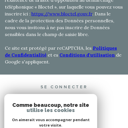
l’existence de la liste d'opposition au démarchage
téléphonique « Bloctel », sur laquelle vous pouvez vous
inscrire ici :
https://www.bloctel.gouv.fr
. Dans le
cadre de la protection des Données personnelles,
nous vous invitons à ne pas inscrire de Données
sensibles dans le champ de saisie libre.
Ce site est protégé par reCAPTCHA, les
Politiques
de Confidentialité
et es
Conditions d'utilisation
de
Google s'appliquent.
SE CONNECTER
ESPACE PROPRIÉTAIRE
Comme beaucoup, notre site
utilise les cookies
On aimerait vous accompagner pendant
votre visite.
ADHÉRENTS