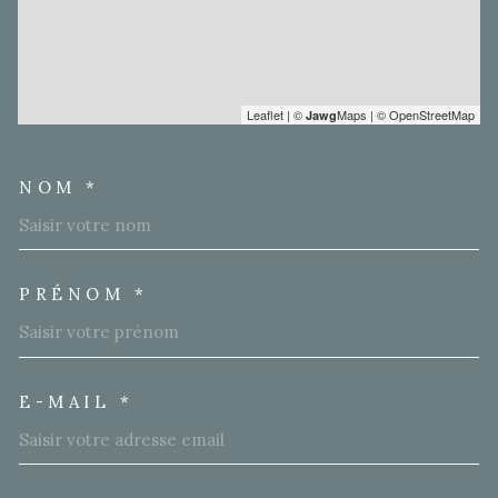
Leaflet
|
©
Maps
|
© OpenStreetMap
Jawg
NOM *
TRAD_MELTEM_VOSCOORD
PRÉNOM *
E-MAIL *