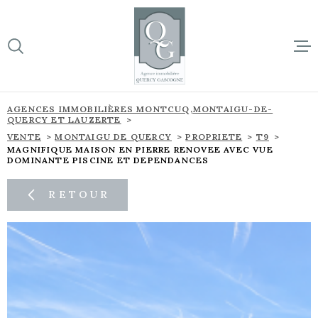
Aller
Aller
Aller
Aller
à
à
au
au
:
la
menu
contenu
VOTRE
recherche
principal
RECHERCHE
ACCUEIL
AGENCES IMMOBILIÈRES MONTCUQ,MONTAIGU-DE-
QUERCY ET LAUZERTE
TYPE
BIENS À 
D'OFFRE
VENTE
MONTAIGU DE QUERCY
PROPRIETE
T9
VENTE
MAGNIFIQUE MAISON EN PIERRE RENOVEE AVEC VUE
DOMINANTE PISCINE ET DEPENDANCES
SUR NOTR
TYPE
DE
TYPE DE BIEN
BIEN
RETOUR
NOS NOU
VILLE
L'ÉQUIPE
Budget
CONTACT
BUDGET