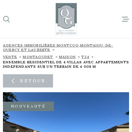
Aller
Aller
Aller
Aller
à
à
au
au
:
la
menu
contenu
VOTRE
recherche
principal
RECHERCHE
ACCUEIL
AGENCES IMMOBILIÈRES MONTCUQ,MONTAIGU-DE-
QUERCY ET LAUZERTE
TYPE
BIENS À 
D'OFFRE
VENTE
MONTAGUDET
MAISON
T54
VENTE
ENSEMBLE RESIDENTIEL DE 4 VILLAS AVEC APPARTEMENTS
INDEPENDANTS SUR UN TERRAIN DE 4 008 M
SUR NOTR
TYPE
DE
TYPE DE BIEN
BIEN
RETOUR
NOS NOU
VILLE
L'ÉQUIPE
NOUVEAUTÉ
Budget
CONTACT
BUDGET