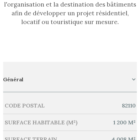
l'organisation et la destination des bâtiments
afin de développer un projet résidentiel,
locatif ou touristique sur mesure.
Général
CODE POSTAL
82110
Caractérisque
Valeurs
SURFACE HABITABLE (M²)
1 200 M²
SURFACE TERRAIN
4 008 M²