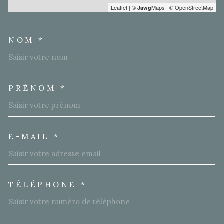
Leaflet
|
©
Maps
|
© OpenStreetMap
Jawg
NOM *
TRAD_MELTEM_VOSCOORD
PRÉNOM *
E-MAIL *
TÉLÉPHONE *