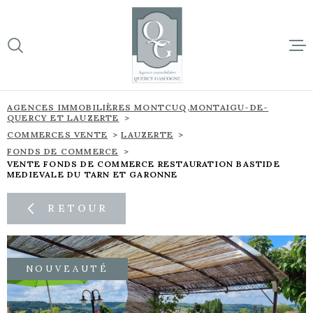
Aller
Aller
Aller
Aller
à
à
au
au
:
la
menu
contenu
VOTRE
recherche
principal
RECHERCHE
ACCUEIL
AGENCES IMMOBILIÈRES MONTCUQ,MONTAIGU-DE-
QUERCY ET LAUZERTE
TYPE
BIENS À 
VENTE IMMOBILIER
D'OFFRE
COMMERCES VENTE
LAUZERTE
PROFESSIONNEL
FONDS DE COMMERCE
VENTE FONDS DE COMMERCE RESTAURATION BASTIDE
SUR NOTR
TYPE
MEDIEVALE DU TARN ET GARONNE
DE
TYPE DE BIEN
BIEN
NOS NOU
RETOUR
VILLE
L'ÉQUIPE
Budget
NOUVEAUTÉ
CONTACT
BUDGET